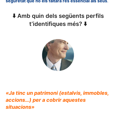
seguretat que no els faltarà res essencial als seus
.
⬇️ Amb quin dels següents perfils
t’identifiques més? ⬇️
«Ja tinc un patrimoni (estalvis, immobles,
accions…) per a cobrir aquestes
situacions»