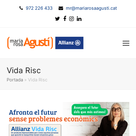
972 226 433
mr@mariarosaagusti.cat
Twitter
Facebook
Instagram
LinkedIn
Vida Risc
Portada
»
Vida Risc