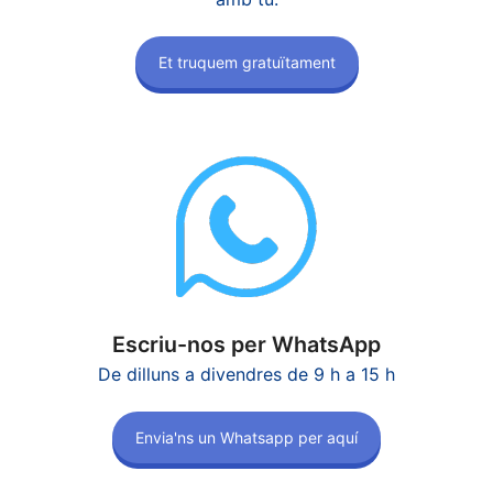
Et truquem gratuïtament
Escriu-nos per WhatsApp
De dilluns a divendres de 9 h a 15 h
Envia'ns un Whatsapp per aquí