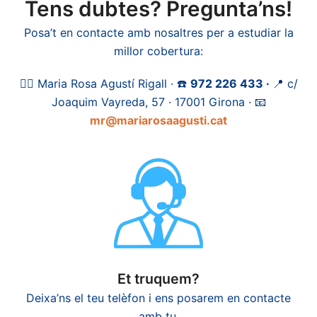
Tens dubtes? Pregunta’ns!
Posa’t en contacte amb nosaltres per a estudiar la
millor cobertura:
🙋‍♀️ Maria Rosa Agustí Rigall · ☎️
972 226 433 ·
📍 c/
Joaquim Vayreda, 57 · 17001 Girona · 📧
mr@mariarosaagusti.cat
Et truquem?
Deixa’ns el teu telèfon i ens posarem en contacte
amb tu.