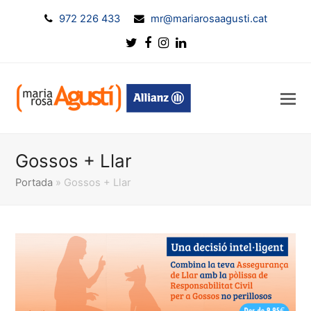
972 226 433
mr@mariarosaagusti.cat
Twitter
Facebook
Instagram
LinkedIn
Gossos + Llar
Portada
»
Gossos + Llar