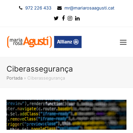
972 226 433
mr@mariarosaagusti.cat
Twitter
Facebook
Instagram
LinkedIn
Ciberassegurança
Portada
»
Ciberassegurança