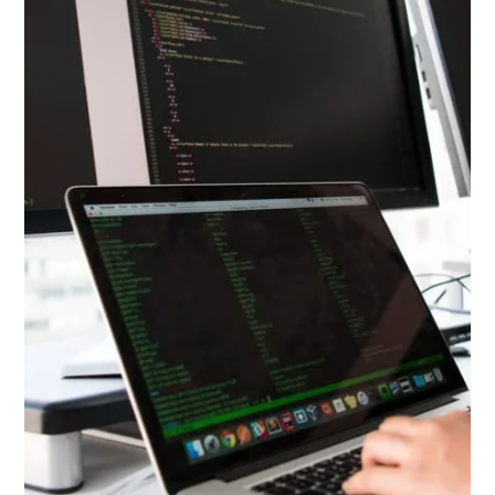
Cyber ​​Plus
La majoria d’empreses tenen un fort enllaç a
internet: bases de dades de clients i
proveïdors, informació comptable en línia,
dades en servidors, etc. Protegeix-te contra els
ciberdelinqüents amb Allianz Cyber:
-T’ajudem a prevenir els ciberatacs mitjançant
assistència informàtica o còpies de seguretat.
-Si heu patit un atac informàtic us donarem
assistència legal i us ajudarem a recuperar les
dades perdudes.
-També cobrim la Responsabilitat Civil en cas
que el robatori de dades afecti terceres
persones.