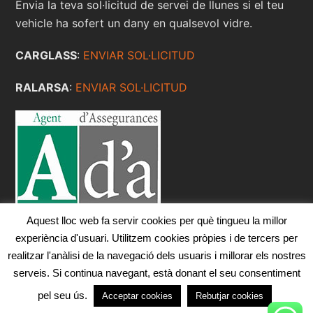
Envia la teva sol·licitud de servei de llunes si el teu
vehicle ha sofert un dany en qualsevol vidre.
CARGLASS
:
ENVIAR SOL·LICITUD
RALARSA
:
ENVIAR SOL·LICITUD
Aquest lloc web fa servir cookies per què tingueu la millor
experiència d'usuari. Utilitzem cookies pròpies i de tercers per
realitzar l'anàlisi de la navegació dels usuaris i millorar els nostres
serveis. Si continua navegant, està donant el seu consentiment
Maria Rosa Agustí Rigall · Copyright © 2023 · Tots els
pel seu ús.
Acceptar cookies
Rebutjar cookies
drets reservats. ·
Avís Legal
·
Política de Privacitat
·