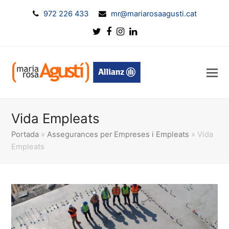
972 226 433
mr@mariarosaagusti.cat
Twitter
Facebook
Instagram
LinkedIn
Vida Empleats
Portada
»
Assegurances per Empreses i Empleats
»
Vida
Empleats