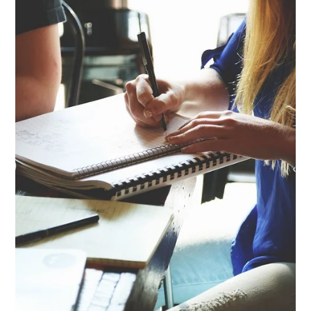
La millor assegurança de
vida per a empleats
Una assegurança de vida ajuda a protegir les
famílies que depenen del cap de família. Si vols
donar el millor als teus empleats, cònjuges i
fills, contracta l’assegurança de vida per a
treballadors d’Allianz:
-4 plans per triar i les millors cobertures a
cadascun.
-Una assegurança per a cada situació:
orfandat, deutes hipotecaris, préstecs, ajuda
als estudis, pensions o viduïtat.
Més Informació