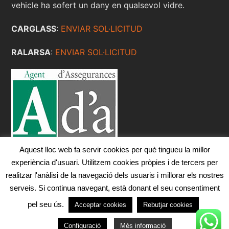
vehicle ha sofert un dany en qualsevol vidre.
CARGLASS
:
ENVIAR SOL·LICITUD
RALARSA
:
ENVIAR SOL·LICITUD
Aquest lloc web fa servir cookies per què tingueu la millor
experiència d'usuari. Utilitzem cookies pròpies i de tercers per
realitzar l'anàlisi de la navegació dels usuaris i millorar els nostres
serveis. Si continua navegant, està donant el seu consentiment
Maria Rosa Agustí Rigall · Copyright © 2023 · Tots els
pel seu ús.
Acceptar cookies
Rebutjar cookies
drets reservats. ·
Avís Legal
·
Política de Privacitat
·
Política de Cookies
Configuració
Més informació